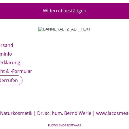
Widerruf bestätigen
ersand
ninfo
erklärung
ht & -Formular
derrufen
 Naturkosmetik | Dr. sc. hum. Bernd Werle |
www.lacosmea
FLOW® SHOPSOFTWARE