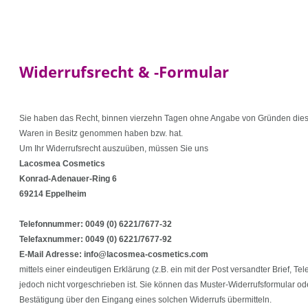
Widerrufsrecht & -Formular
Sie haben das Recht, binnen vierzehn Tagen ohne Angabe von Gründen diesen V
Waren in Besitz genommen haben bzw. hat.
Um Ihr Widerrufsrecht auszuüben, müssen Sie uns
Lacosmea Cosmetics
Konrad-Adenauer-Ring 6
69214 Eppelheim
Telefonnummer: 0049 (0) 6221/7677-32
Telefaxnummer:
0049 (0)
6221/7677-92
E-Mail Adresse: info@lacosmea-cosmetics.com
mittels einer eindeutigen Erklärung (z.B. ein mit der Post versandter Brief, 
jedoch nicht vorgeschrieben ist. Sie können das Muster-Widerrufsformular od
Bestätigung über den Eingang eines solchen Widerrufs übermitteln.