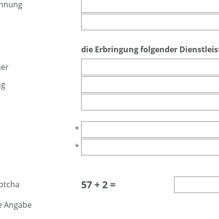
chnung
die Erbringung folgender Dienstlei
mer
ng
*
*
57 + 2 =
e Angabe