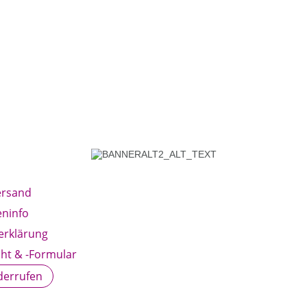
ersand
ninfo
erklärung
ht & -Formular
derrufen